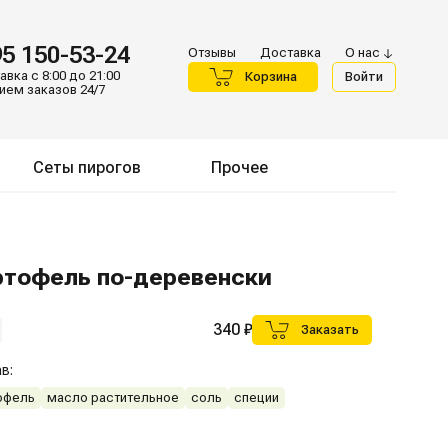
95 150-53-24
Отзывы
Доставка
О нас
вка с 8:00 до 21:00
Корзина
Войти
ием заказов 24/7
Сеты пирогов
Прочее
ртофель по-деревенски
340 ₽
Заказать
в:
офель
масло растительное
соль
специи