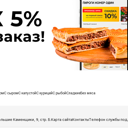
ом
С сыром
С капустой
С курицей
С рыбой
Сладкие
Без мяса
Большие Каменщики, 9, стр. Б.
Карта сайта
Контакты
Телефон службы под