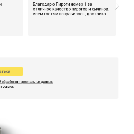
н
Благодарю Пироги номер 1 за
отличное качество пирогов и хычинов,
всем гостям понравилось, доставка
была сделана своевременно. Буду
аться
й обработки персональных данных
рассылок