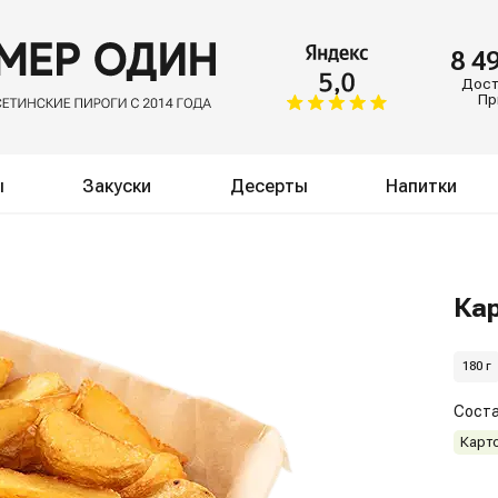
8 4
Доста
Пр
ы
Закуски
Десерты
Напитки
Ка
180 г
Соста
Карт