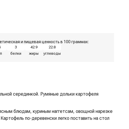
етическая и пищевая ценность в 100 граммах:
4
3
42.9
22.8
л
белки
жиры
углеводы
ельной серединкой. Румяные дольки картофеля
мясным блюдам, куриным наггетсам, овощной нарезке
. Картофель по-деревенски легко поставить на стол