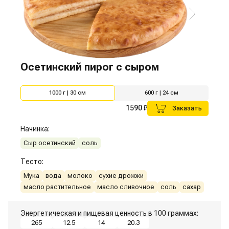
Осетинский пирог с сыром
1000 г | 30 см
600 г | 24 см
1590 ₽
Заказать
Начинка:
Сыр осетинский
соль
Тесто:
Мука
вода
молоко
сухие дрожжи
масло растительное
масло сливочное
соль
сахар
Энергетическая и пищевая ценность в 100 граммах:
265
12.5
14
20.3