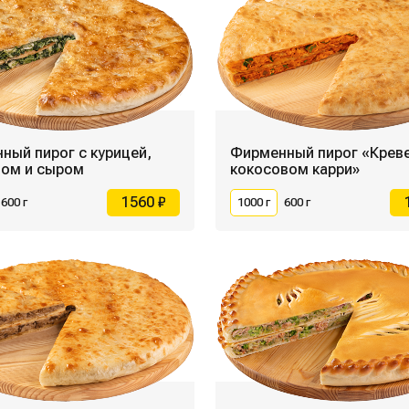
ный пирог с курицей,
Фирменный пирог «Креве
ом и сыром
кокосовом карри»
1560 ₽
600 г
1000 г
600 г