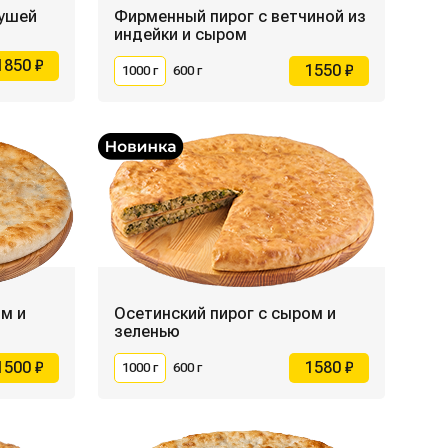
бушей
Фирменный пирог с ветчиной из
индейки и сыром
1850 ₽
1550 ₽
1000 г
600 г
м и
Осетинский пирог с сыром и
зеленью
1500 ₽
1580 ₽
1000 г
600 г