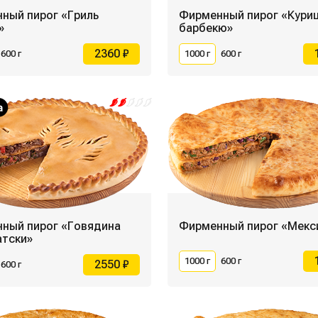
ный пирог «Гриль
Фирменный пирог «Кури
»
барбекю»
2360 ₽
600 г
1000 г
600 г
ный пирог «Говядина
Фирменный пирог «Мекс
атски»
1000 г
600 г
2550 ₽
600 г