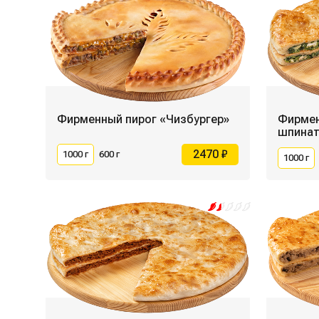
Фирменный пирог «Чизбургер»
Фирмен
шпинат
2470 ₽
1000 г
600 г
1000 г