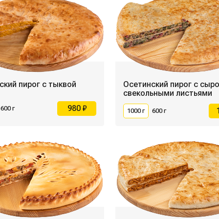
ский пирог с тыквой
Осетинский пирог с сыр
свекольными листьями
980 ₽
600 г
1000 г
600 г