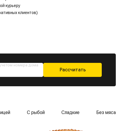
ой курьеру
ративных клиентов)
 учетом номера дома
Рассчитать
рицей
С рыбой
Сладкие
Без мяса