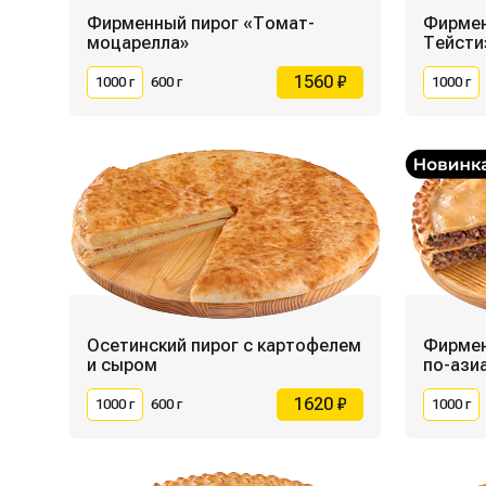
Фирменный пирог «Томат-
Фирмен
моцарелла»
Тейсти
1560 ₽
1000 г
600 г
1000 г
Осетинский пирог с картофелем
Фирмен
и сыром
по-ази
1620 ₽
1000 г
600 г
1000 г