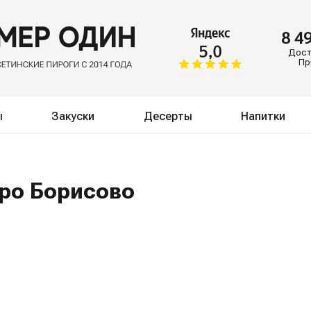
8 4
Доста
Пр
ы
Закуски
Десерты
Напитки
тро Борисово