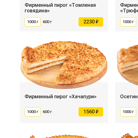
Фирменный пирог «Томленая
Фирмен
говядина»
«Трюф
2230 ₽
1000 г
600 г
1000 г
Фирменный пирог «Хачапури»
Осетин
1560 ₽
1000 г
600 г
1000 г