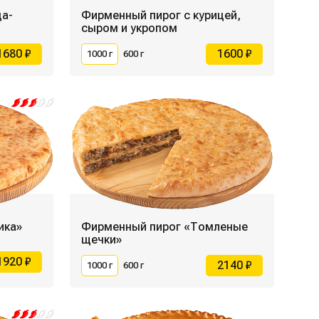
ца-
Фирменный пирог с курицей,
сыром и укропом
1680 ₽
1600 ₽
1000 г
600 г
ика»
Фирменный пирог «Томленые
щечки»
1920 ₽
2140 ₽
1000 г
600 г