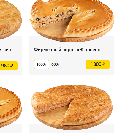
тки в
Фирменный пирог «Жюльен»
1800 ₽
1000 г
600 г
1980 ₽