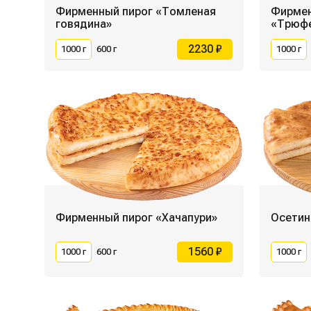
Фирменный пирог «Томленая
Фирмен
говядина»
«Трюф
2230 ₽
1000 г
600 г
1000 г
Фирменный пирог «Хачапури»
Осетин
1560 ₽
1000 г
600 г
1000 г