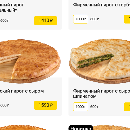
ный пирог
Фирменный пирог с гор
ельный»
1000 г
600 г
1410 ₽
600 г
ский пирог с сыром
Фирменный пирог с сыро
шпинатом
1590 ₽
600 г
1000 г
600 г