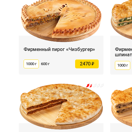
Фирменный пирог «Чизбургер»
Фирмен
шпинат
2470 ₽
1000 г
600 г
1000 г