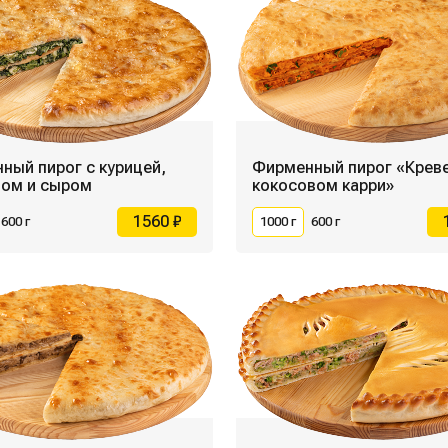
ный пирог с курицей,
Фирменный пирог «Креве
ом и сыром
кокосовом карри»
1560 ₽
600 г
1000 г
600 г