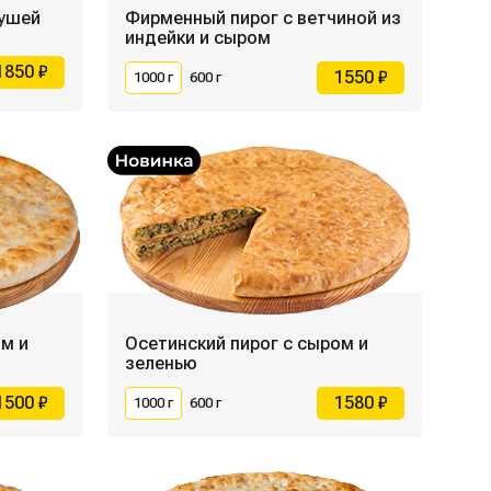
бушей
Фирменный пирог с ветчиной из
индейки и сыром
1850 ₽
1550 ₽
1000 г
600 г
м и
Осетинский пирог с сыром и
зеленью
1500 ₽
1580 ₽
1000 г
600 г