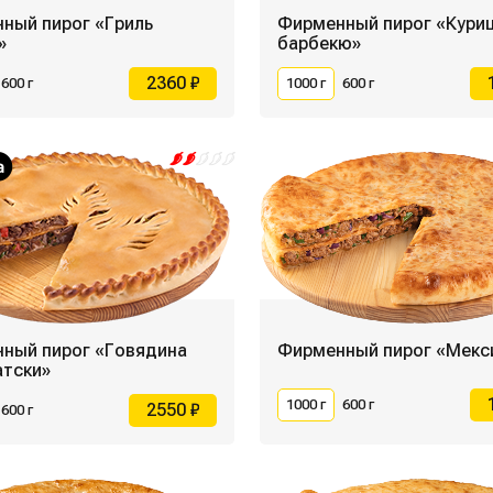
ный пирог «Гриль
Фирменный пирог «Кури
»
барбекю»
2360 ₽
600 г
1000 г
600 г
ный пирог «Говядина
Фирменный пирог «Мекс
атски»
1000 г
600 г
2550 ₽
600 г