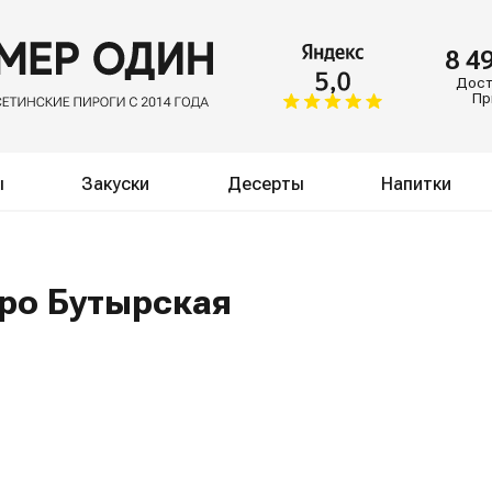
8 4
Доста
Пр
ы
Закуски
Десерты
Напитки
тро Бутырская