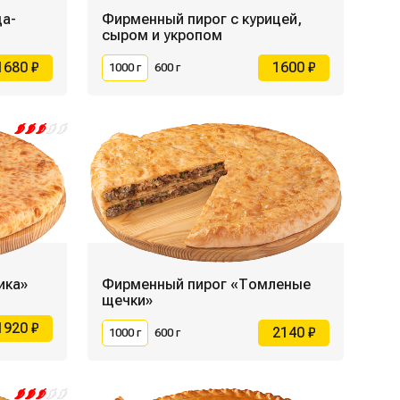
ца-
Фирменный пирог с курицей,
сыром и укропом
1680 ₽
1600 ₽
1000 г
600 г
ика»
Фирменный пирог «Томленые
щечки»
1920 ₽
2140 ₽
1000 г
600 г