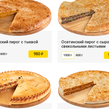
ский пирог с тыквой
Осетинский пирог с сыр
свекольными листьями
980 ₽
600 г
1000 г
600 г