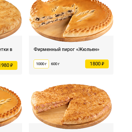
тки в
Фирменный пирог «Жюльен»
1800 ₽
1000 г
600 г
1980 ₽