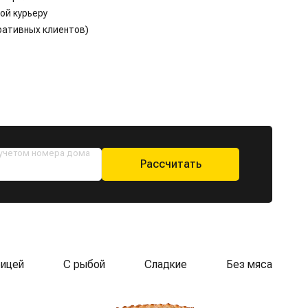
ой курьеру
ративных клиентов)
 учетом номера дома
Рассчитать
рицей
С рыбой
Сладкие
Без мяса