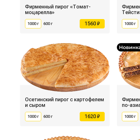
Фирменный пирог «Томат-
Фирмен
моцарелла»
Тейсти
1560 ₽
1000 г
600 г
1000 г
Осетинский пирог с картофелем
Фирмен
и сыром
по-ази
1620 ₽
1000 г
600 г
1000 г