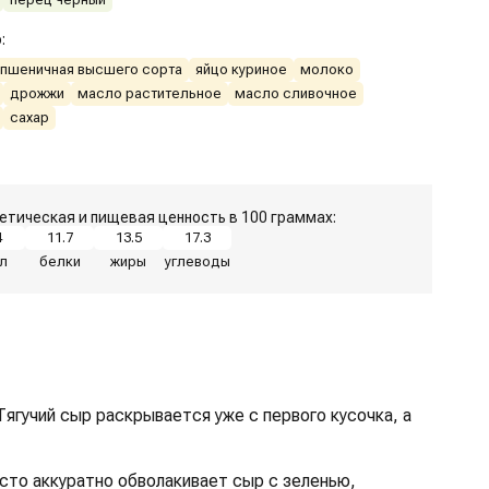
:
 пшеничная высшего сорта
яйцо куриное
молоко
дрожжи
масло растительное
масло сливочное
сахар
етическая и пищевая ценность в 100 граммах:
4
11.7
13.5
17.3
л
белки
жиры
углеводы
Тягучий сыр раскрывается уже с первого кусочка, а
сто аккуратно обволакивает сыр с зеленью,