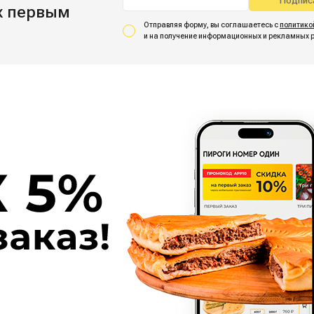
Подпис
ах первым
Отправляя форму, вы соглашаетесь
с
политико
и на получение информационных
и рекламных 