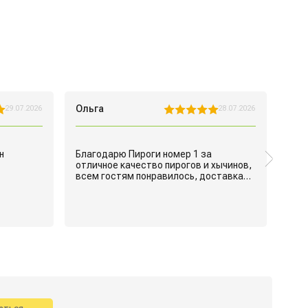
Ольга
Анн
29.07.2026
28.07.2026
н
Благодарю Пироги номер 1 за
отличное качество пирогов и хычинов,
всем гостям понравилось, доставка
была сделана своевременно. Буду