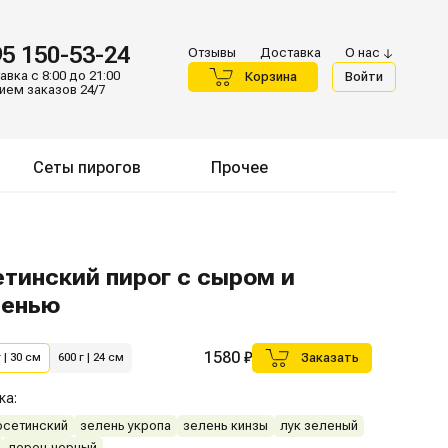
95 150-53-24
Отзывы
Доставка
О нас
вка с 8:00 до 21:00
Корзина
Войти
ием заказов 24/7
Сеты пирогов
Прочее
тинский пирог с сыром и 
ленью
1580 ₽
Заказать
 | 30 см
600 г | 24 см
ка:
осетинский
зелень укропа
зелень кинзы
лук зеленый
перец черный