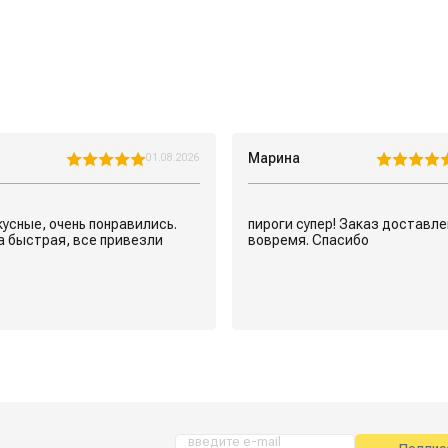
Марина
01.08.2026
кусные, очень понравились.
пироги супер! Заказ доставле
 быстрая, все привезли
введите e-mail