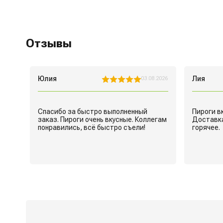
Отзывы
Юлия
Лия
7.2026
03.08.2026
ньше
Спасибо за быстро выполненный
Пироги в
заказ. Пироги очень вкусные. Коллегам
Доставка
й