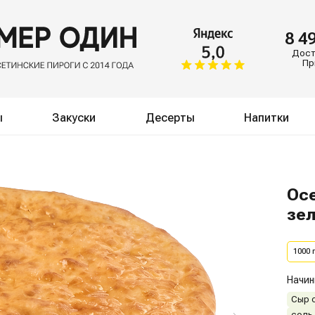
8 4
Доста
Пр
ы
Закуски
Десерты
Напитки
Осе
зе
1000 г
Начин
Сыр 
соль