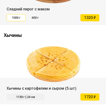
Сладкий пирог с маком
1320 ₽
1000 г
600 г
Хычины
Хычины с картофелем и сыром (5 шт)
1720 ₽
1130 г | 24 см