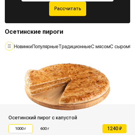
Рассчитать
Осетинские пироги
Новинки
Популярные
Традиционные
С мясом
С сыром
С 
Осетинский пирог с капустой
1240 ₽
1000 г
600 г